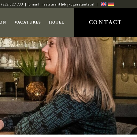
0) 222 327 733
E-mail: restaurant@bijkogerstaete.nl
CONTACT
ON
VACATURES
HOTEL